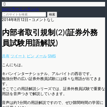
blog.eラーニング.co.jp
2014年8月12日 • コメントなし
内部者取引規制(2)(証券外務
員試験用語解説)
共有
ツイート
ピン
メール
SMS
こんにちは。
キバンインターナショナル、アルバイトの西谷です。
勉強分野の広い証券外務員試験には様々な用語が出てきま
す。
そこでこの用語解説シリーズでは、証券外務員試験で重要な
用語を音声つきで解説していきます。
音声は約1分間の用語解説ですので、ぜひ隙間時間の学習に