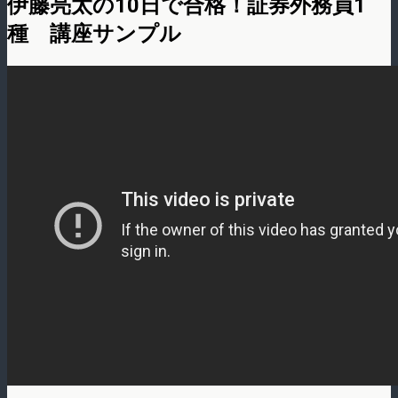
伊藤亮太の10日で合格！証券外務員1
種 講座サンプル