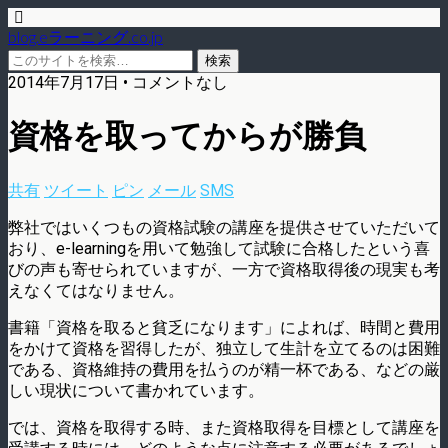
blog.eラーニング.co.jp
2014年7月17日 • コメントなし
資格を取ってからが勝負
共有
ツイート
ピン
メール
SMS
弊社ではいくつもの資格試験の講座を提供させていただいて
おり、e-learningを用いて勉強して試験に合格したという喜
びの声も寄せられていますが、一方で資格取得後の現実も考
えなくてはなりません。
書籍「資格を取ると貧乏になります」によれば、時間と費用
をかけて資格を習得したが、独立して生計を立てるのは困難
である、資格維持の費用を払うのが精一杯である、などの厳
しい現状について書かれています。
では、資格を取得する時、また資格取得を目標として講座を