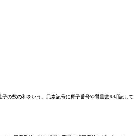
性子の数の和をいう。元素記号に原子番号や質量数を明­記して