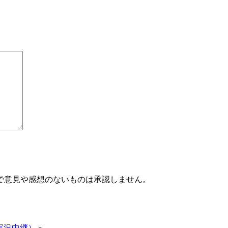
で意見や感想のないものは承認しません。
実況中継）
»