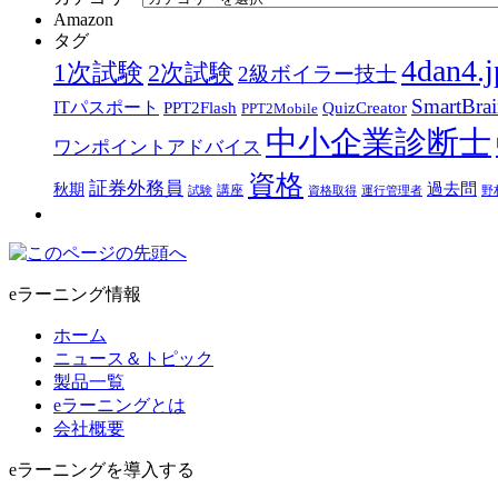
Amazon
タグ
4dan4.j
1次試験
2次試験
2級ボイラー技士
SmartBra
ITパスポート
PPT2Flash
QuizCreator
PPT2Mobile
中小企業診断士
ワンポイントアドバイス
資格
証券外務員
過去問
秋期
講座
試験
資格取得
運行管理者
野
eラーニング情報
ホーム
ニュース＆トピック
製品一覧
eラーニングとは
会社概要
eラーニングを導入する