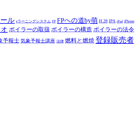
ツール
FPへの道by萌
H.28
IPA
eラーニングシステム
iPhone
FP
iPad
ジオ
ボイラーの取扱
ボイラーの構造
ボイラーの法令
登録販売者
燃料と燃焼
象予報士
気象予報士講座
法律