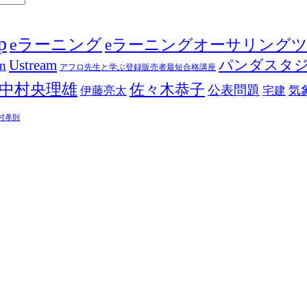
p
eラーニング
eラーニングオーサリング
Ustream
パンダスタ
in
アフロ先生と学ぶ登録販売者最短合格講座
中村央理雄
佐々木恭子
公表問題
伊藤亮太
気
宅建
村孝則