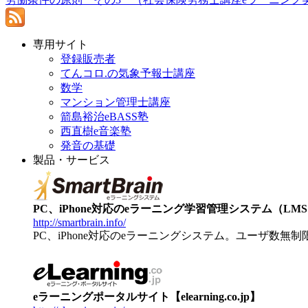
専用サイト
登録販売者
てんコロ.の気象予報士講座
数学
マンション管理士講座
箭島裕治eBASS塾
西直樹e音楽塾
発音の基礎
製品・サービス
PC、iPhone対応のeラーニング学習管理システム（LMS）【
http://smartbrain.info/
PC、iPhone対応のeラーニングシステム。ユーザ数無
eラーニングポータルサイト【elearning.co.jp】