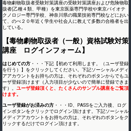
毒物劇物取扱者受験対策講座の受験対策講座および危険物取
扱者(乙種４類、甲種）を東­京医薬専門学校や東京バイオテ
クノロジー専門学校、神奈川県の職業技術専門校などにお­い
て、のべ２０年近く学生や社会人に教えて多数の合格者を出
している。
【毒物劇物取扱者（一般）資格試験対策
講座 ログインフォーム】
はじめての方
・・・下記【初めて利用します。（ユーザ登録
を行う）】をクリックしてください。下記ソーシャルメディ
アアカウントをお持ちの方は、それぞれのボタンからでもユ
ーザ登録頂けます（入力項目が少ないので簡単に登録できま
す）。
ユーザ登録頂くと、たくさんのサンプル講座をご覧頂
けます。
ユーザ登録がお済みの方
・・・ID、PASSをご入力後、ログ
インボタンをクリックでログイン頂けます。下記ソーシャル
メディアアカウントをお持ちの方は、それぞれのボタンをク
リックするだけでログイン頂けます。