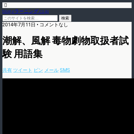
blog.eラーニング.co.jp
2014年7月11日 • コメントなし
潮解、風解 毒物劇物取扱者試
験 用語集
共有
ツイート
ピン
メール
SMS