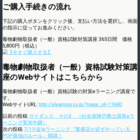
ご購入手続きの流れ
下記の購入ボタンをクリック後、支払い方法を選択し、画面
の指示に従ってお進みください。
毒物劇物取扱者（一般）資格試験対策講座 365日間 価格
5,800円（税込）
毒物劇物取扱者（一般）資格試験対策講
座のWebサイトはこちらから
毒物劇物取扱者（一般）資格試験の対策eラーニング講座で
す。
WebサイトURL:
http://elearning.co.jp/?page_id=11680
以前の投稿
ガイダンス その3 （社会保険労務士講座eラ
ーニング実況中継）
次の投稿
7/11(金)eラーニング『繁盛店が必ずやっている
POP最強のルール』開講！