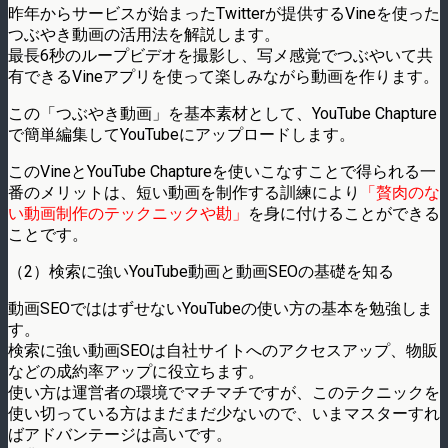
昨年からサービスが始まったTwitterが提供するVineを使った
つぶやき動画の活用法を解説します。
最長6秒のループビデオを撮影し、写メ感覚でつぶやいて共
有できるVineアプリを使って楽しみながら動画を作ります。
この「つぶやき動画」を基本素材として、YouTube Chapture
で簡単編集してYouTubeにアップロードします。
このVineとYouTube Chaptureを使いこなすことで得られる一
番のメリットは、短い動画を制作する訓練により
「贅肉のな
い動画制作のテックニックや勘」
を身に付けることができる
ことです。
（2）検索に強いYouTube動画と動画SEOの基礎を知る
動画SEOでははずせないYouTubeの使い方の基本を勉強しま
す。
検索に強い動画SEOは自社サイトへのアクセスアップ、物販
などの成約率アップに役立ちます。
使い方は運営者の環境でマチマチですが、このテクニックを
使い切っている方はまだまだ少ないので、いまマスターすれ
ばアドバンテージは高いです。