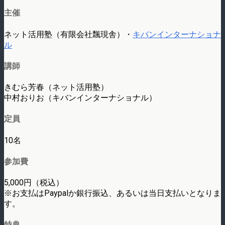
主催
ネット活用塾（有限会社飄現舎）・
キバンインターナショナ
ル
講師
きむら芳春（ネット活用塾）
中村おりお（キバンインターナショナル）
定員
10名
参加費
5,000円（税込）
※お支払はPaypalか銀行振込、あるいは当日支払いとなりま
す。
特典