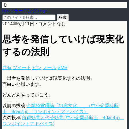
blog.eラーニング.co.jp
2014年6月11日 • コメントなし
思考を発信していけば現実化
するの法則
共有
ツイート
ピン
メール
SMS
「思考を発信していけば現実化するの法則」
面白いと思います。
どんどんやっていこう。
以前の投稿
企業経営理論「組織文化」 （中小企業診断
士 4dan4 jp ワンポイントアドバイス）
次の投稿
所得効果と代替効果 (中小企業診断士 4dan4 jp
ワンポイントアドバイス)