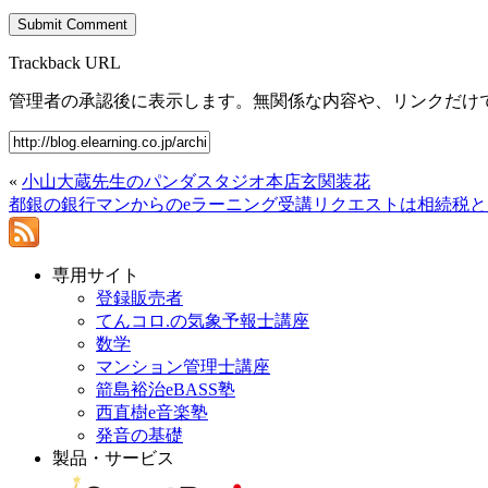
Trackback URL
管理者の承認後に表示します。無関係な内容や、リンクだけ
«
小山大蔵先生のパンダスタジオ本店玄関装花
都銀の銀行マンからのeラーニング受講リクエストは相続税
専用サイト
登録販売者
てんコロ.の気象予報士講座
数学
マンション管理士講座
箭島裕治eBASS塾
西直樹e音楽塾
発音の基礎
製品・サービス