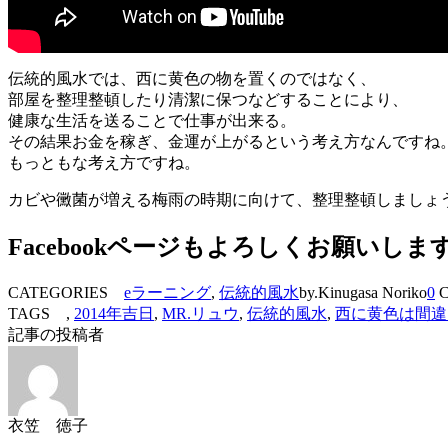
伝統的風水では、西に黄色の物を置くのではなく、
部屋を整理整頓したり清潔に保つなどすることにより、
健康な生活を送ることで仕事が出来る。
その結果お金を稼ぎ、金運が上がるという考え方なんですね
もっともな考え方ですね。
カビや黴菌が増える梅雨の時期に向けて、整理整頓しましょ
Facebookページもよろしくお願いしま
CATEGORIES
eラーニング
,
伝統的風水
by.Kinugasa Noriko
0
C
TAGS ,
2014年吉日
,
MR.リュウ
,
伝統的風水
,
西に黄色は間違
記事の投稿者
衣笠 徳子