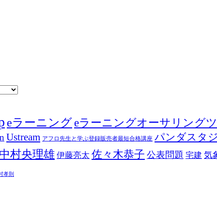
p
eラーニング
eラーニングオーサリング
Ustream
パンダスタ
in
アフロ先生と学ぶ登録販売者最短合格講座
中村央理雄
佐々木恭子
公表問題
伊藤亮太
気
宅建
村孝則