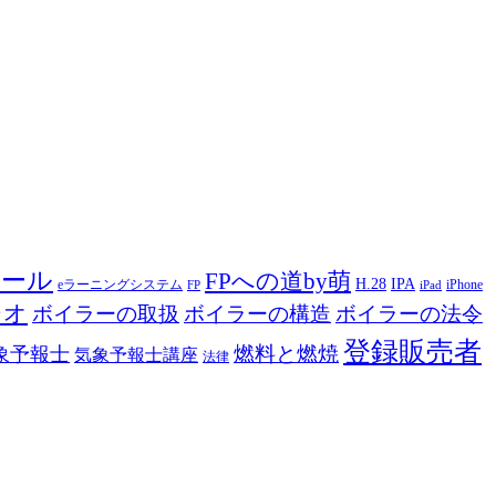
ツール
FPへの道by萌
H.28
IPA
eラーニングシステム
iPhone
FP
iPad
ジオ
ボイラーの取扱
ボイラーの構造
ボイラーの法令
登録販売者
燃料と燃焼
象予報士
気象予報士講座
法律