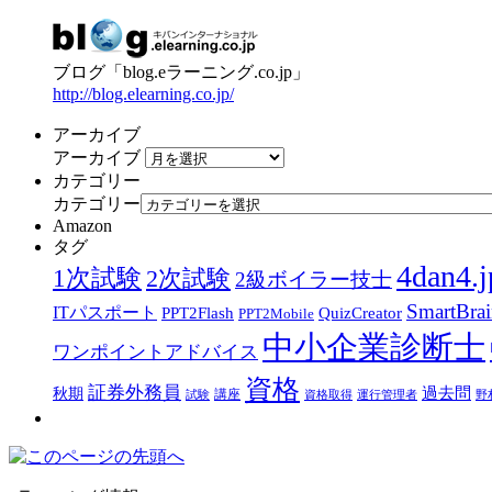
ブログ「blog.eラーニング.co.jp」
http://blog.elearning.co.jp/
アーカイブ
アーカイブ
カテゴリー
カテゴリー
Amazon
タグ
4dan4.j
1次試験
2次試験
2級ボイラー技士
SmartBra
ITパスポート
PPT2Flash
QuizCreator
PPT2Mobile
中小企業診断士
ワンポイントアドバイス
資格
証券外務員
過去問
秋期
講座
試験
資格取得
運行管理者
野