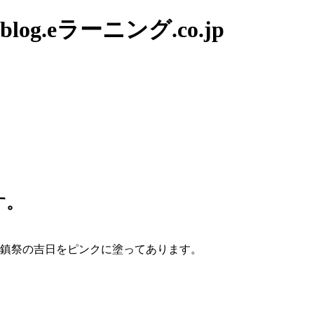
g.eラーニング.co.jp
す。
地鎮祭の吉日をピンクに塗ってあります。