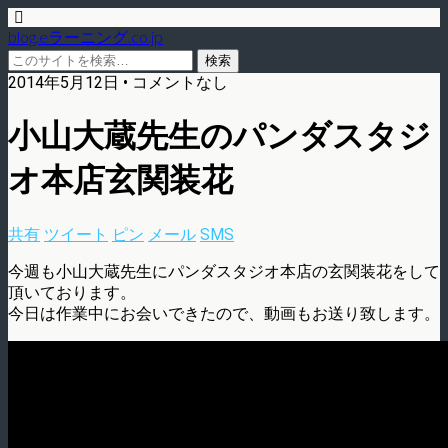
blog.eラーニング.co.jp
2014年5月12日 • コメントなし
小山大蔵先生のパンダスタジ
オ本店玄関装花
共有
ツイート
ピン
メール
SMS
今週も小山大蔵先生にパンダスタジオ本店の玄関装花をして
頂いております。
今日は作業中にお会いできたので、動画もお送り致します。