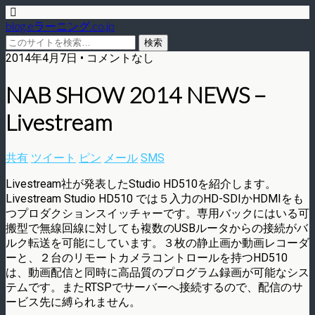
blog.eラーニング.co.jp
2014年4月7日 • コメントなし
NAB SHOW 2014 NEWS –
Livestream
共有
ツイート
ピン
メール
SMS
Livestream社が発表したStudio HD510を紹介します。
Livestream Studio HD510 では５入力のHD-SDIかHDMIをも
つプロダクションスイッチャーです。専用バッ­クにはいる可
搬型で無線回線に対しても複数のUSBルータからの接続がバ
ルク転送を可­能にしています。３枚の静止画か動画レコーダ
ーと、２台のリモートカメラコントロール­を持つHD510
は、動画配信と同時に高品質のプログラム録画が可能なシス
テムです。またRTSPでサ­ーバーへ接続するので、配信のサ
ービス先に縛られません。