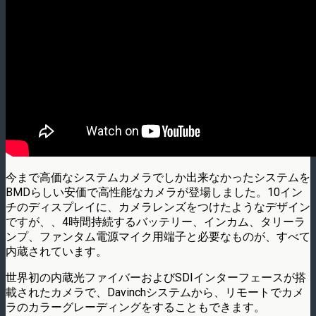
今まで高価なシステムカメラでしか出来なかったシステムを
BMDらしい安価で高性能な­カメラが登場しました。10イン
チのディスプレイに、カメラレンズをつけたようなデザ­イン
ですが、、4時間持続するバッテリー、インカム、タリーラ
ンプ、ファンタム電源マ­イク用端子と必要なものが、すべて
内蔵されています。
世界初の内蔵光ファイバーおよびSDIインターフェースが搭
載されたカメラで、Dav­inchシステムから、リモートでカメ
ラのカラーグレーディングをすることもできます­。