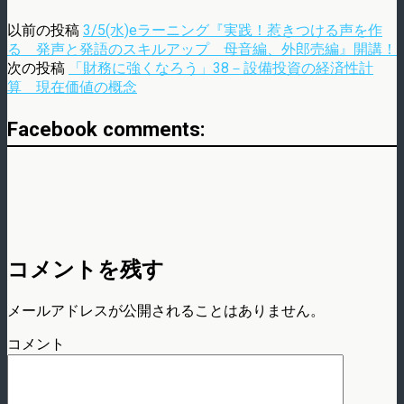
以前の投稿
3/5(水)eラーニング『実践！惹きつける声を作
る 発声と発語のスキルアップ 母音編、外郎売編』開講！
次の投稿
「財務に強くなろう」38－設備投資の経済性計
算 現在価値の概念
Facebook comments:
コメントを残す
メールアドレスが公開されることはありません。
コメント