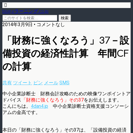
blog.eラーニング.co.jp
2014年3月9日 • コメントなし
「財務に強くなろう」37－設
備投資の経済性計算 年間CF
の計算
共有
ツイート
ピン
メール
SMS
中小企業診断士 財務会計攻略のための映像ワンポイントア
ドバイス
「財務に強くなろう」その37
をお伝えします。
こんにちは。
4dan4.jp
中小企業診断士資格支援コンソーシ
アムの金高です。
本日の「財務に強くなろう」その37は、「設備投資の経済