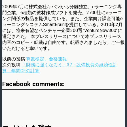
2009年7月に株式会社キバンから分離独立。eラーニング専
門企業。6種類の教材作成ソフトを発売。2700社にeラーニ
ング関係の製品を提供している。また、企業向け課金可能e
ラーニングシステムSmartBrainを提供している。2010年2月
には、将来有望なベンチャー企業300選”VentureNow300″に
選定された。 本プレスリリースについて本プレスリリース
内容のコピー・転載は自由です。転載されましたら、ご一報
いただけると幸いです。
以前の投稿
算数検定、合格速報
次の投稿
「財務に強くなろう」37－設備投資の経済性計
算 年間CFの計算
Facebook comments: