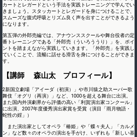
カートとレガードという手法を実践トレーニングで学んでい
きましょう。スタッカートとレガードを身につけることで、
スムーズな腹式呼吸とリズム良く声を出すことができるよう
になります。
第五弾の外郎売編では、アナウンススクールや舞台役者の定
番トレーニングである「外郎売（ういろううり）」を、ポイ
ントを踏まえながら実践していきます。「外郎売」を実践し
ていくことで、流暢に話せる滑舌を身につけることができま
す。
【講師 森山太 プロフィール】
2新国立劇場「アイーダ（初演）」や市川猿之助スーパー歌
舞伎「オグリ（再演）」など、1000を超える舞台に出演。
また国内外演劇界から評価の高い「利賀演出家コンクール」
に出演、2007年度優秀演出家賞を受賞（演目「雨月物語・
蛇性の婬」）
また演出家としてオペラ「椿姫」や「蝶々夫人」「カルメ
ン」など数々のオペラの演出を手がけ、いずれも「新しい基