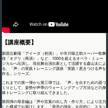
【講座概要】
新国立劇場「アイーダ（初演）」や市川猿之助スーパー歌舞
伎「オグリ（再演）」など、1000を超えるオペラ・ミュー
ジカルへ出演し、現在舞台演出家として活躍する森山太によ
る、「声」の実践トレーニング講座「実践！惹きつける声を
作る」シリーズ。
これまでの第一弾から第三弾では、「声」を出すための器づ
くりとして、姿勢や声帯のウォーミングアップ方法などの身
体トレーニングに取り組んできました。
第四弾の母音編は「声や言葉の出し方・作り方」により注力
した構成でお届けします。「母音の強化」を目的に、スタッ