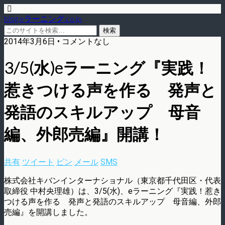
blog.eラーニング.co.jp
2014年3月6日 • コメントなし
3/5(水)eラーニング『実践！
惹きつける声を作る 発声と
発語のスキルアップ 母音
編、外郎売編』開講！
共有
ツイート
ピン
メール
SMS
株式会社キバンインターナショナル（東京都千代田区・代表
取締役 中村央理雄）は、3/5(水)、eラーニング『実践！惹き
つける声を作る 発声と発語のスキルアップ 母音編、外郎
売編』を開講しました。