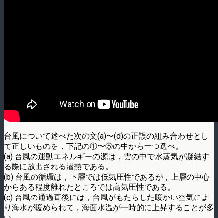
台風について述べた次の文(a)〜(d)の正誤の組み合わせとし
て正しいものを，下記の①〜⑤の中から一つ選べ。
(a) 台風の運動エネルギーの源は，雲の中で水蒸気が凝結す
る際に放出される潜熱である。
(b) 台風の循環は，下層では低気圧性であるが，上層の中心
からある程度離れたところでは高気圧性である。
(c) 台風の通過直後には，台風がもたらした暖かい空気によ
り海水が暖められて，海面水温が一時的に上昇することが多
い。