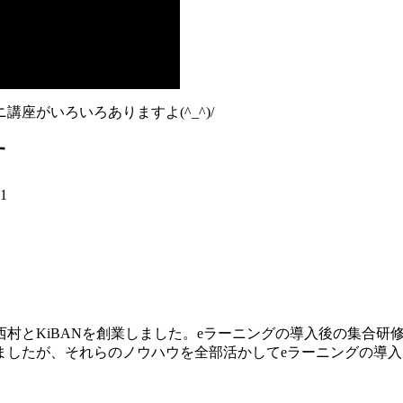
座がいろいろありますよ(^_^)/
す
21
村とKiBANを創業しました。eラーニングの導入後の集合研
ましたが、それらのノウハウを全部活かしてeラーニングの導