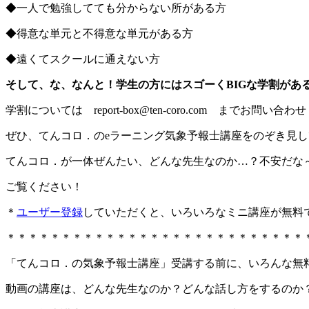
◆一人で勉強してても分からない所がある方
◆得意な単元と不得意な単元がある方
◆遠くてスクールに通えない方
そして、な、なんと！学生の方にはスゴーくBIGな学割があ
学割については report-box@ten-coro.com までお問い合
ぜひ、てんコロ．のeラーニング気象予報士講座をのぞき見してみ
てんコロ．が一体ぜんたい、どんな先生なのか…？不安だな
ご覧ください！
＊
ユーザー登録
していただくと、いろいろなミニ講座が無料
＊＊＊＊＊＊＊＊＊＊＊＊＊＊＊＊＊＊＊＊＊＊＊＊＊＊＊
「てんコロ．の気象予報士講座」受講する前に、いろんな無
動画の講座は、どんな先生なのか？どんな話し方をするのか