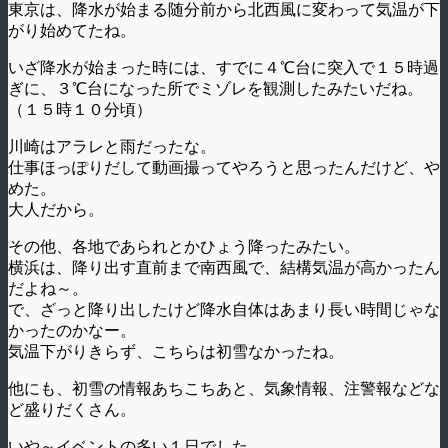
東京は、降水が始まる随分前から北西風に変わって気温が下
がり始めてたね。
いざ降水が始まった時には、すでに４℃台に突入で１５時過
ぎに、３℃台になった所でミゾレを観測したみたいだね。
（１５時１０分頃）
川崎はアラレと雨だったな。
仕事ほっぽりだして動画撮ってやろうと思ったんだけど、や
めた。
大人だから。
その他、各地であられとかひょう降ったみたい。
横浜は、降り出す直前まで南西風で、結構気温が高かったん
だよね～。
で、ざっと降り出したけど降水自体はあまり長い時間じゃな
かったのかなー。
気温下がりきらず、こちらは初雪なかったね。
他にも、初雪の情報あちこちあと、気象情報、注警報などな
ど盛りだくさん。
いや～イベントの多い１日でした。