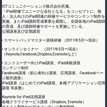
ICTコミュニケーションズ株式会社所属。
「iPad研修でユニークな会社となる」をコンセプトに、個
人・法人向けのiPad関連の研修サービスやコンテンツ制作を
実施、またiPad講師育成事業を展開し、全国各地のiPad講師
の育成、及び講師研修サポートを実施している。
公開講座及び定期講習
• スマートパッドマスター資格研修 （2011年5月〜現在）
• オンラインセミナー （2011年5月〜現在）
（Keynote,Facebook,Dropbox,Evernoteなど）
• エンドユーザー向けiPad講座、iPad体験講座
コンテンツ制作
Facebook講座（初心者向け講座、応用講座、Facebookペー
ジ製作講座）
iPad講座（はじめてのiPad講座、各種アプリケーション活用
講座 等多数）
Keynote for iPad活用講座
各種クラウドサービス講座（Dropbox, Evernote）
テキスト製作やビデオコンテンツ教材製作