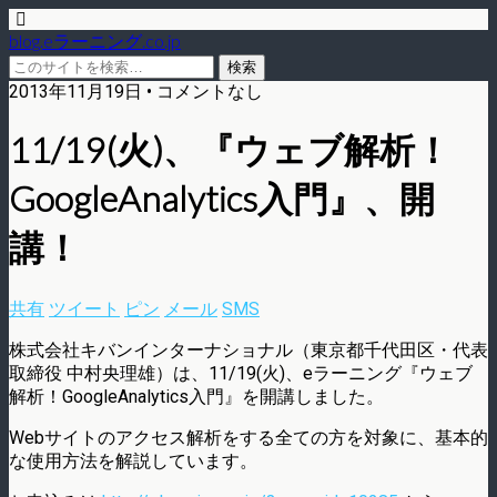
blog.eラーニング.co.jp
2013年11月19日 • コメントなし
11/19(火)、『ウェブ解析！
GoogleAnalytics入門』、開
講！
共有
ツイート
ピン
メール
SMS
株式会社キバンインターナショナル（東京都千代田区・代表
取締役 中村央理雄）は、11/19(火)、eラーニング『ウェブ
解析！GoogleAnalytics入門』を開講しました。
Webサイトのアクセス解析をする全ての方を対象に、基本的
な使用方法を解説しています。