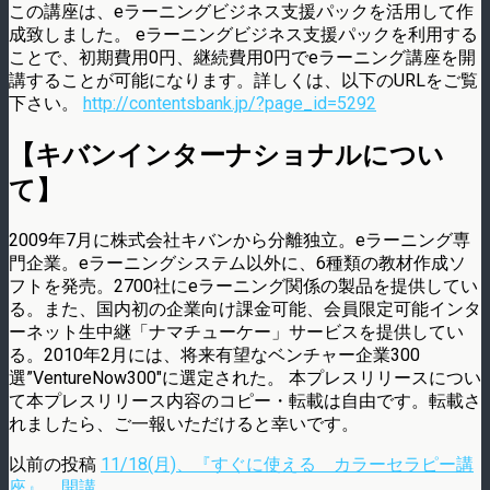
この講座は、eラーニングビジネス支援パックを活用して作
成致しました。 eラーニングビジネス支援パックを利用する
ことで、初期費用0円、継続費用0円でeラーニング講座を開
講することが可能になります。詳しくは、以下のURLをご覧
下さい。
http://contentsbank.jp/?page_id=5292
【キバンインターナショナルについ
て】
2009年7月に株式会社キバンから分離独立。eラーニング専
門企業。eラーニングシステム以外に、6種類の教材作成ソ
フトを発売。2700社にeラーニング関係の製品を提供してい
る。また、国内初の企業向け課金可能、会員限定可能インタ
ーネット生中継「ナマチューケー」サービスを提供してい
る。2010年2月には、将来有望なベンチャー企業300
選”VentureNow300″に選定された。 本プレスリリースについ
て本プレスリリース内容のコピー・転載は自由です。転載さ
れましたら、ご一報いただけると幸いです。
以前の投稿
11/18(月)、『すぐに使える カラーセラピー講
座』、開講