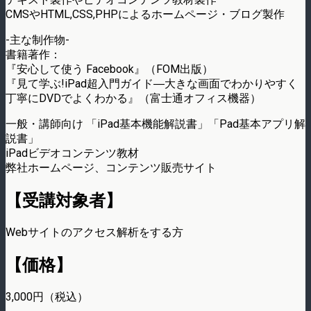
CMSやHTML,CSS,PHPによるホームページ・ブログ製作
-主な制作物-
書籍著作：
『安心して使う Facebook』（FOM出版）
『見て学ぶ!iPad超入門ガイド―大きな画面でわかりやすく
丁寧にDVDでよくわかる』（富士通オフィス機器）
一般・講師向け 「iPad基本機能解説書」「Pad基本アプリ解
説書」
iPadビデオコンテンツ教材
弊社ホームページ、コンテンツ販売サイト
【受講対象者】
Webサイトのアクセス解析をする方
【価格】
3,000円（税込）