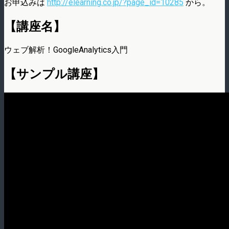
お申込みは
http://elearning.co.jp/?page_id=10285
から。
【講座名】
ウェブ解析！GoogleAnalytics入門
【サンプル講座】