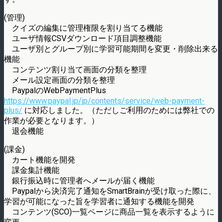
(管理)
クイズの編集に管理権限を割り当てる機能
ユーザ情報CSVダウンロード項目調整機能
ユーザ別とグループ別に学習可能期間を変更・削除出来る
機能
コンテンツ割り当て画面の分類を整理
メール設定画面の分類を整理
PaypalのWebPaymentPlus
https://www.paypal.jp/jp/contents/service/web-payment-
plus/
に対応しました。（ただしご利用のためには弊社での
作業が必要となります。）
退会機能
(課金)
カート機能を開発
課金集計機能
銀行振込時に管理者へメールが届く機能
Paypalから決済完了通知をSmartBrainが受け取った際に、
学習が可能になった旨を学習者に通知する機能を開発
コンテンツ(SCO)一覧ページに商品一覧を表示するように