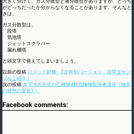
大きく分けて、ガス分散型と液分散型がありますが、どっち
がどっちだったか分からなくなることがあります。そんなと
きは、
ガス分散型は、
段塔
気泡塔
ジェットスクラバー
漏れ棚塔
と頭文字で覚えてしまいましょう。
以前の投稿
ロジック財務 2次特別バージョン 設問文サン
プルご紹介！
次の投稿
木下洋志先生の乙種第4類危険物取扱者講座（物質
の状態の変化1 ）
Facebook comments: