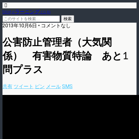
blog.eラーニング.co.jp
2013年10月6日 • コメントなし
公害防止管理者（大気関
係） 有害物質特論 あと1
問プラス
共有
ツイート
ピン
メール
SMS