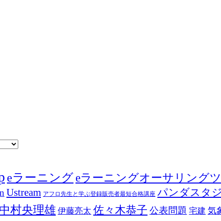
p
eラーニング
eラーニングオーサリング
Ustream
パンダスタ
in
アフロ先生と学ぶ登録販売者最短合格講座
中村央理雄
佐々木恭子
公表問題
伊藤亮太
気
宅建