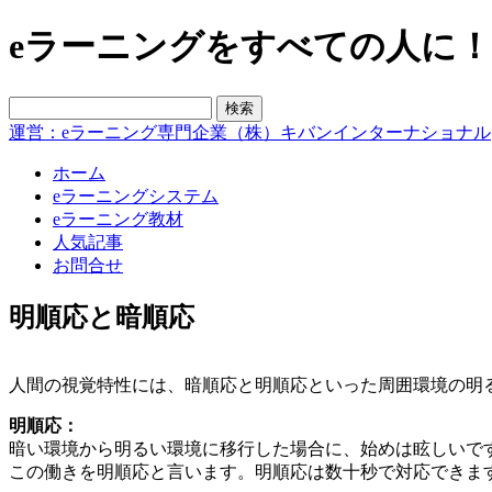
eラーニングをすべての人に！blo
運営：eラーニング専門企業（株）キバンインターナショナル
ホーム
eラーニングシステム
eラーニング教材
人気記事
お問合せ
明順応と暗順応
人間の視覚特性には、暗順応と明順応といった周囲環境の明
明順応：
暗い環境から明るい環境に移行した場合に、始めは眩しいで
この働きを明順応と言います。明順応は数十秒で対応できま