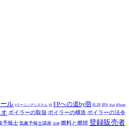
ツール
FPへの道by萌
H.28
IPA
eラーニングシステム
iPhone
FP
iPad
ジオ
ボイラーの取扱
ボイラーの構造
ボイラーの法令
登録販売者
燃料と燃焼
象予報士
気象予報士講座
法律