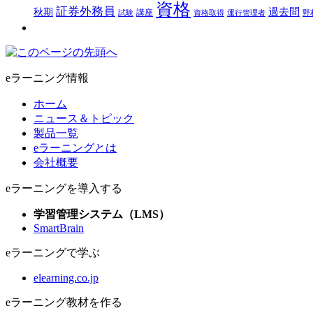
資格
証券外務員
過去問
秋期
講座
試験
資格取得
運行管理者
野
eラーニング情報
ホーム
ニュース＆トピック
製品一覧
eラーニングとは
会社概要
eラーニングを導入する
学習管理システム（LMS）
SmartBrain
eラーニングで学ぶ
elearning.co.jp
eラーニング教材を作る