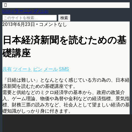
blog.eラーニング.co.jp
2013年6月23日 • コメントなし
日本経済新聞を読むための基
礎講座
共有
ツイート
ピン
メール
SMS
「日経は難しい」となんとなく感じている方の為の、日本経
済新聞を読むための基礎講座です。
需要と供給などのミクロ経済学の基本から、政府の政策介
入、ゲーム理論、物価や為替や金利などの経済指標、景気指
標、財務三票の読み方など、社会人として望ましい経済の基
礎知識がしっかり身に付きます。