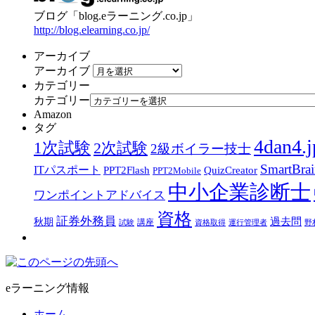
ブログ「blog.eラーニング.co.jp」
http://blog.elearning.co.jp/
アーカイブ
アーカイブ
カテゴリー
カテゴリー
Amazon
タグ
4dan4.j
1次試験
2次試験
2級ボイラー技士
SmartBra
ITパスポート
PPT2Flash
QuizCreator
PPT2Mobile
中小企業診断士
ワンポイントアドバイス
資格
証券外務員
過去問
秋期
講座
試験
資格取得
運行管理者
野
eラーニング情報
ホーム