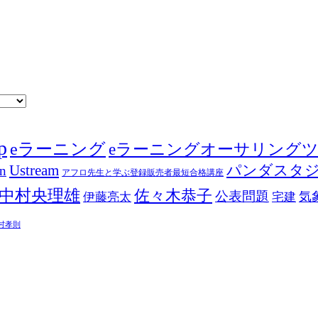
p
eラーニング
eラーニングオーサリング
Ustream
パンダスタ
in
アフロ先生と学ぶ登録販売者最短合格講座
中村央理雄
佐々木恭子
公表問題
伊藤亮太
気
宅建
村孝則