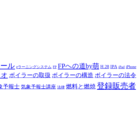
ツール
FPへの道by萌
H.28
IPA
eラーニングシステム
iPhone
FP
iPad
ジオ
ボイラーの取扱
ボイラーの構造
ボイラーの法令
登録販売者
燃料と燃焼
象予報士
気象予報士講座
法律