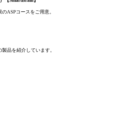
SmartBrain】
制限のASPコースをご用意。
の製品を紹介しています。