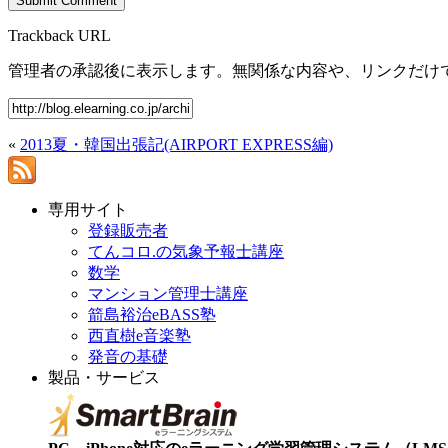
Trackback URL
管理者の承認後に表示します。無関係な内容や、リンクだけ
«
2013夏・韓国出張記(AIRPORT EXPRESS編)
専用サイト
登録販売者
てんコロ.の気象予報士講座
数学
マンション管理士講座
箭島裕治eBASS塾
西直樹e音楽塾
発音の基礎
製品・サービス