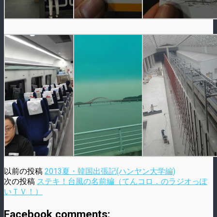
以前の投稿
2013夏・韓国出張記(ハンヤン大学編)
次の投稿
ステキ！台風の名前編（てんコロ．のラジオっぽ
いＴＶ！）
Facebook comments: