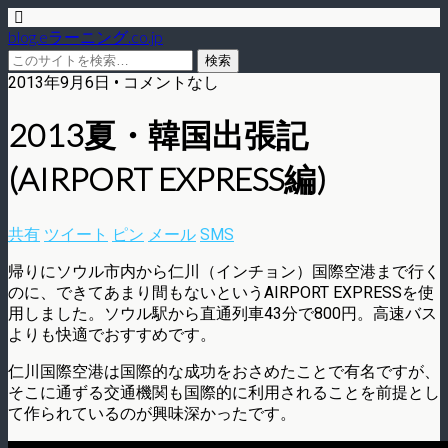
blog.eラーニング.co.jp
2013年9月6日 • コメントなし
2013夏・韓国出張記
(AIRPORT EXPRESS編)
共有
ツイート
ピン
メール
SMS
帰りにソウル市内から仁川（インチョン）国際空港まで行く
のに、できてあまり間もないというAIRPORT EXPRESSを使
用しました。ソウル駅から直通列車43分で800円。高速バス
よりも快適でおすすめです。
仁川国際空港は国際的な成功をおさめたことで有名ですが、
そこに通ずる交通機関も国際的に利用されることを前提とし
て作られているのが興味深かったです。