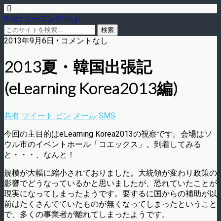
blog.eラーニング.co.jp
2013年9月6日 • コメントなし
2013夏・韓国出張記
(eLearning Korea2013編)
共有
ツイート
ピン
メール
SMS
今回の主目的はeLearning Korea2013の視察です。会場はソ
ウル市のイベントホール「コエックス」。到着してみる
と・・・、なんと！
規模が大幅に縮小されておりました。大統領が変わり政策の
影響でどうなっているかと思いましたが、恐れていたことが
現実になってしまったようです。要するに国からの補助が以
前はたくさんでていたものが無くなってしまったということ
で、多くの事業者が離れてしまったようです。