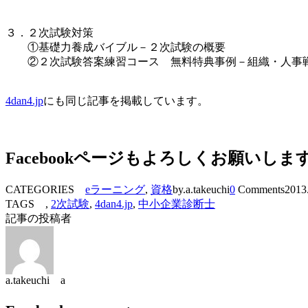
３．２次試験対策
①基礎力養成バイブル－２次試験の概要
②２次試験答案練習コース 無料特典事例－組織・人事
4dan4.jp
にも同じ記事を掲載しています。
Facebookページもよろしくお願いしま
CATEGORIES
eラーニング
,
資格
by.a.takeuchi
0
Comments
2013
TAGS ,
2次試験
,
4dan4.jp
,
中小企業診断士
記事の投稿者
a.takeuchi a