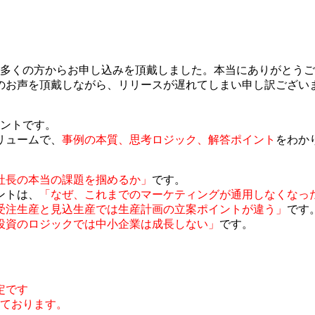
時に多くの方からお申し込みを頂戴しました。本当にありがとう
いとのお声を頂戴しながら、リリースが遅れてしまい申し訳ござい
イントです。
リュームで、
事例の本質、思考ロジック、解答ポイント
をわか
社長の本当の課題を掴めるか」
です。
ントは、
「なぜ、これまでのマーケティングが通用しなくなっ
受注生産と見込生産では生産計画の立案ポイントが違う」
です
投資のロジックでは中小企業は成長しない」
です。
定です
しております。