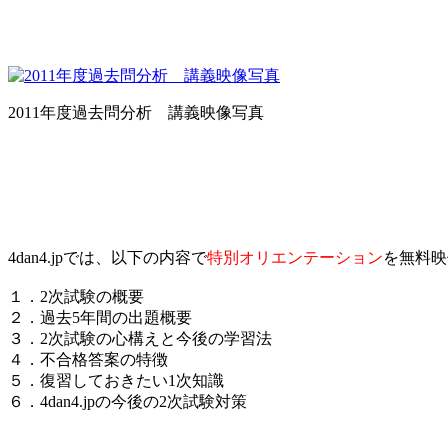
2011年度過去問分析 講義映像写真
4dan4.jpでは、以下の内容で
特別オリエンテーション
を無料映
１．2次試験の概要
２．過去5年間の出題概要
３．2次試験の心構えと今後の学習法
４．不合格答案の特徴
５．復習しておきたい1次知識
６．4dan4.jpの今後の2次試験対策