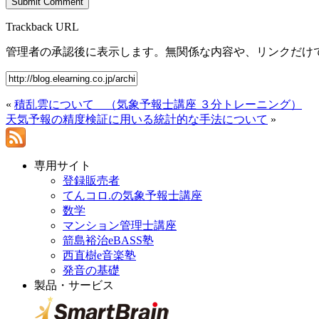
Trackback URL
管理者の承認後に表示します。無関係な内容や、リンクだけ
«
積乱雲について （気象予報士講座 ３分トレーニング）
天気予報の精度検証に用いる統計的な手法について
»
専用サイト
登録販売者
てんコロ.の気象予報士講座
数学
マンション管理士講座
箭島裕治eBASS塾
西直樹e音楽塾
発音の基礎
製品・サービス