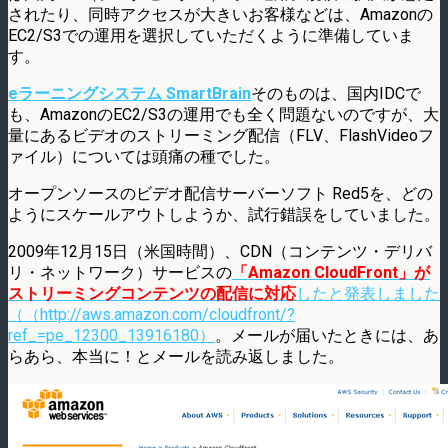
されたり、同時アクセスが大きいお客様などは、Amazonの
EC2/S3での運用を選択していただくように準備していま
す。
eラーニングシステム SmartBrain
そのものは、国内IDCで
も、AmazonのEC2/S3の運用でも全く問題ないのですが、大
量にあるビデオのストリーミング配信（FLV、FlashVideoフ
ァイル）については頭痛の種でした。
オープンソースのビデオ配信サーバーソフト Red5を、どの
ようにスケールアウトしようか、試行錯誤をしていました。
2009年12月15日（米国時間）、CDN（コンテンツ・デリバ
リ・ネットワーク）サービスの
「Amazon CloudFront」が
ストリーミングコンテンツの配信に対応
したと発表しました
（（http://aws.amazon.com/cloudfront/?
ref_=pe_12300_13916180）
。メールが届いたときには、あ
らあら、本当に！とメールを読み返しました。