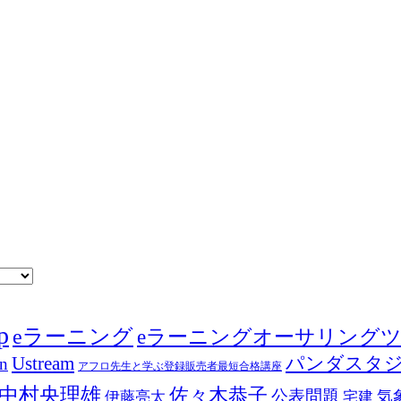
p
eラーニング
eラーニングオーサリング
Ustream
パンダスタ
in
アフロ先生と学ぶ登録販売者最短合格講座
中村央理雄
佐々木恭子
公表問題
伊藤亮太
気
宅建