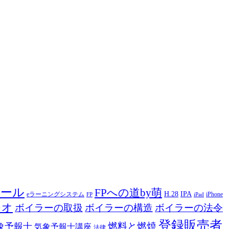
ツール
FPへの道by萌
H.28
IPA
eラーニングシステム
iPhone
FP
iPad
ジオ
ボイラーの取扱
ボイラーの構造
ボイラーの法令
登録販売者
燃料と燃焼
象予報士
気象予報士講座
法律