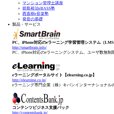
マンション管理士講座
箭島裕治eBASS塾
西直樹e音楽塾
発音の基礎
製品・サービス
PC、iPhone対応のeラーニング学習管理システム（LMS）【
http://smartbrain.info/
PC、iPhone対応のeラーニングシステム。ユーザ数無
eラーニングポータルサイト【elearning.co.jp】
http://elearning.co.jp/
eラーニング専門企業（株）キバンインターナショナル
コンテンツビジネス支援パック
http://contentsbank.jp/