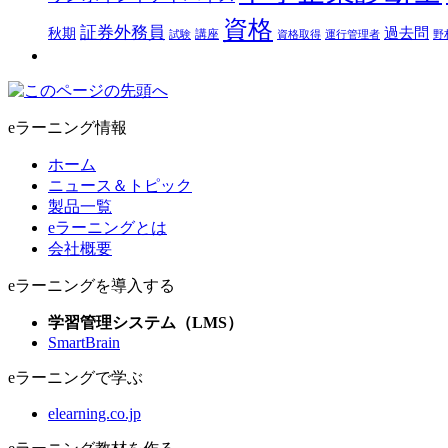
資格
証券外務員
過去問
秋期
講座
試験
資格取得
運行管理者
野
eラーニング情報
ホーム
ニュース＆トピック
製品一覧
eラーニングとは
会社概要
eラーニングを導入する
学習管理システム（LMS）
SmartBrain
eラーニングで学ぶ
elearning.co.jp