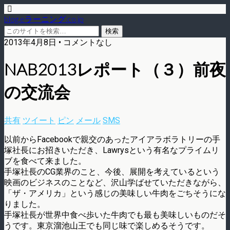
blog.eラーニング.co.jp
2013年4月8日 • コメントなし
NAB2013レポート（３）前夜
の交流会
共有
ツイート
ピン
メール
SMS
以前からFacebookで親交のあったアイアラボラ­トリーの手
塚社長にお招きいただき、Lawrysという有名なプライムリ
ブを食べて来­ました。
手塚社長のCG業界のこと、今後、展開を考えているという
映画のビジネスのこ­となど、沢山学ばせていただきながら、
「ザ・アメリカ」という感じの美味しい牛肉をご­ちそうにな
りました。
手塚社長が世界中食べ歩いた牛肉でも最も美味しいものだそ
うです­。東京溜池山王でも同じ味で楽しめるそうです。