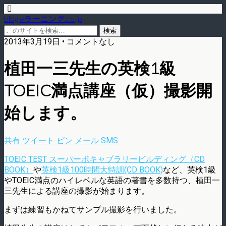
blog.eラーニング.co.jp
2013年3月19日 • コメントなし
植田一三先生の英検1級
TOEIC満点講座（仮）撮影開
始します。
共有
ツイート
ピン
メール
SMS
TOEIC TEST スーパーボキャブラリービルディング（CD
BOOK）
や
英検1級100時間大特訓(CD BOOK)
など、英検1級
やTOEIC満点のハイレベルな英語の著書を多数持つ、植田一
三先生による講座の撮影が始まります。
まずは練習もかねてサンプル撮影を行いました。