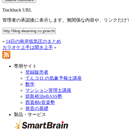
Trackback URL
管理者の承認後に表示します。無関係な内容や、リンクだけ
«
14日の南岸低気圧のまとめ
カラオケ上手は聞き上手
»
専用サイト
登録販売者
てんコロ.の気象予報士講座
数学
マンション管理士講座
箭島裕治eBASS塾
西直樹e音楽塾
発音の基礎
製品・サービス