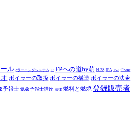
ツール
FPへの道by萌
H.28
IPA
eラーニングシステム
iPhone
FP
iPad
ジオ
ボイラーの取扱
ボイラーの構造
ボイラーの法令
登録販売者
燃料と燃焼
象予報士
気象予報士講座
法律