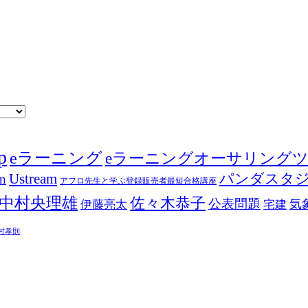
p
eラーニング
eラーニングオーサリング
Ustream
パンダスタ
in
アフロ先生と学ぶ登録販売者最短合格講座
中村央理雄
佐々木恭子
公表問題
伊藤亮太
気
宅建
村孝則