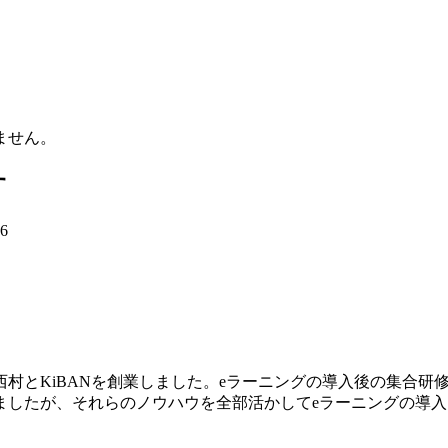
ません。
す
16
村とKiBANを創業しました。eラーニングの導入後の集合研
ましたが、それらのノウハウを全部活かしてeラーニングの導