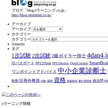
ブログ「blog.eラーニング.co.jp」
http://blog.elearning.co.jp/
アーカイブ
アーカイブ
カテゴリー
カテゴリー
Amazon
タグ
4dan4.j
1次試験
2次試験
2級ボイラー技士
SmartBra
ITパスポート
PPT2Flash
QuizCreator
PPT2Mobile
中小企業診断士
ワンポイントアドバイス
資格
証券外務員
過去問
秋期
講座
試験
資格取得
運行管理者
野
eラーニング情報