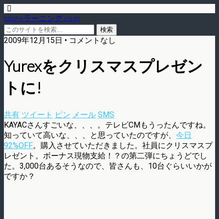
blog.eラーニング.co.jp
2009年12月15日 • コメントなし
Yurexをクリスマスプレゼン
トに!
共有
ツイート
ピン
メール
SMS
KAYACさんすごいな、、、。テレビCMもうったんですね。
知っていて高いな、、、と思っていたのですが、
今日
92%OFF
。購入させていただきました。社員にクリスマスプ
レゼント。ボーナス現物支給！？の第二弾にちょうどでし
た。3,000台あるそうなので、皆さんも、10台ぐらいいかが
ですか？