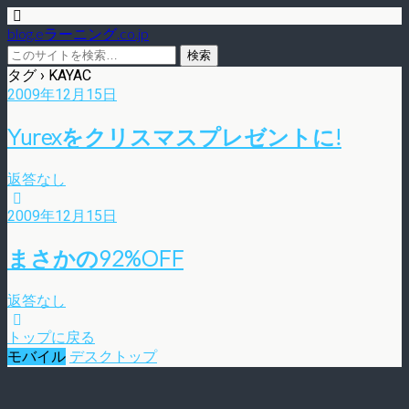
blog.eラーニング.co.jp
タグ › KAYAC
2009年12月15日
Yurexをクリスマスプレゼントに!
返答なし
2009年12月15日
まさかの92%OFF
返答なし
トップに戻る
モバイル
デスクトップ