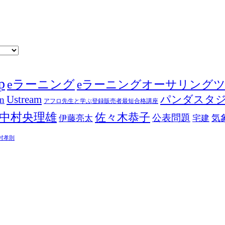
p
eラーニング
eラーニングオーサリング
Ustream
パンダスタ
in
アフロ先生と学ぶ登録販売者最短合格講座
中村央理雄
佐々木恭子
公表問題
伊藤亮太
気
宅建
村孝則