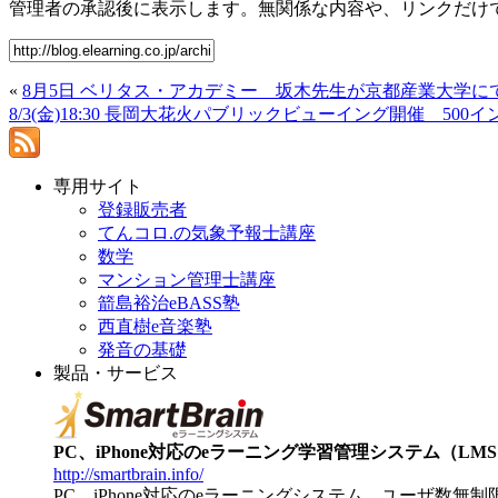
管理者の承認後に表示します。無関係な内容や、リンクだけ
«
8月5日 ベリタス・アカデミー 坂木先生が京都産業大学に
8/3(金)18:30 長岡大花火パブリックビューイング開催 50
専用サイト
登録販売者
てんコロ.の気象予報士講座
数学
マンション管理士講座
箭島裕治eBASS塾
西直樹e音楽塾
発音の基礎
製品・サービス
PC、iPhone対応のeラーニング学習管理システム（LMS）【
http://smartbrain.info/
PC、iPhone対応のeラーニングシステム。ユーザ数無