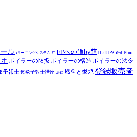
ツール
FPへの道by萌
H.28
IPA
eラーニングシステム
iPhone
FP
iPad
ジオ
ボイラーの取扱
ボイラーの構造
ボイラーの法令
登録販売者
燃料と燃焼
象予報士
気象予報士講座
法律