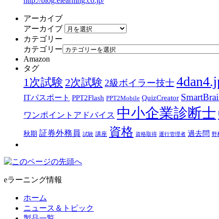
http://blog.elearning.co.jp/
アーカイブ
アーカイブ
カテゴリー
カテゴリー
Amazon
タグ
4dan4.j
1次試験
2次試験
2級ボイラー技士
SmartBra
ITパスポート
PPT2Flash
QuizCreator
PPT2Mobile
中小企業診断士
ワンポイントアドバイス
資格
証券外務員
過去問
秋期
講座
試験
資格取得
運行管理者
野
eラーニング情報
ホーム
ニュース＆トピック
製品一覧