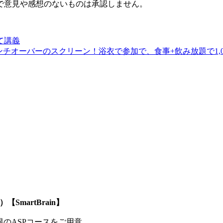
で意見や感想のないものは承認しません。
て講義
0インチオーバーのスクリーン！浴衣で参加で、食事+飲み放題で1,0
SmartBrain】
制限のASPコースをご用意。