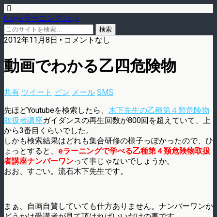
blog.eラーニング.co.jp
2012年11月8日 • コメントなし
動画でわかる乙四危険物
共有
ツイート
ピン
メール
SMS
先ほどYoutubeを検索したら、
木下先生の乙種第４類危険物
取扱者講座
ガイダンスの再生回数が800回を超えていて、上
から3番目くらいでした。
しかも検索結果はどれも集合研修の様子っぽかったので、ひ
ょっとすると、
eラーニングで学べる乙種第４類危険物取扱
者講座ナンバーワン
って事じゃないでしょうか。
おお、すごい。流石木下先生です。
まぁ、自画自賛していても仕方ありません。ナンバーワンか
どうかは受講者が見て頂ければいいだけの事です。