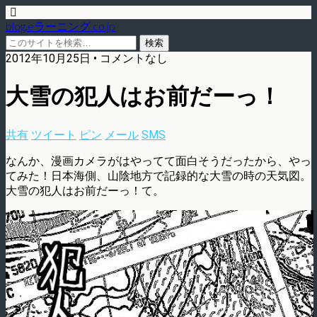
blog.eラーニング.co.jp
2012年10月25日 • コメントなし
大雪の犯人はお前だーっ！
共有
ツイート
ピン
メール
SMS
なんか、漫画カメラがはやってて面白そうだったから、やっ
てみた！日本海側、山陰地方で記録的な大雪の時の天気図。
大雪の犯人はお前だーっ！て。