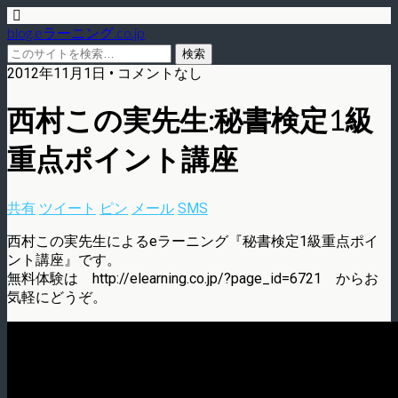
blog.eラーニング.co.jp
2012年11月1日 • コメントなし
西村この実先生:秘書検定1級
重点ポイント講座
共有
ツイート
ピン
メール
SMS
西村この実先生によるeラーニング『秘書検定1級重点ポイ
ント講座』です。
無料体験は http://elearning.co.jp/?page_id=6721 からお
気軽にどうぞ。