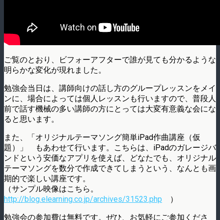
ご覧のとおり、ビフォーアフターで誰が見ても分かるような
明らかな変化が現れました。
勉強会当日は、講師向けの話し方のグループレッスンをメイ
ンに、場合によっては個人レッスンも行いますので、普段人
前で話す機械の多い講師の方にとっては大変有意義な会にな
ると思います。
また、「オリジナルテーマソング簡単iPad作曲講座（仮
題）」 もあわせて行います。こちらは、iPadのガレージバ
ンドという安価なアプリを使えば、どなたでも、オリジナル
テーマソングを数分で作成できてしまうという、なんとも画
期的で楽しい講座です。
（サンプル映像はこちら。
http://blog.elearning.co.jp/archives/31523.php
）
勉強会の参加費は無料です。ぜひ、お気軽にご参加くださ