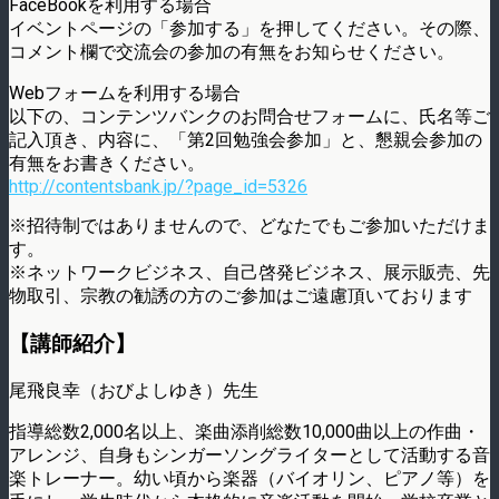
FaceBookを利用する場合
イベントページの「参加する」を押してください。その際、
コメント欄で交流会の参加の有無をお知らせください。
Webフォームを利用する場合
以下の、コンテンツバンクのお問合せフォームに、氏名等ご
記入頂き、内容に、「第2回勉強会参加」と、懇親会参加の
有無をお書きください。
http://contentsbank.jp/?page_id=5326
※招待制ではありませんので、どなたでもご参加いただけま
す。
※ネットワークビジネス、自己啓発ビジネス、展示販売、先
物取引、宗教の勧誘の方のご参加はご遠慮頂いております
【講師紹介】
尾飛良幸（おびよしゆき）先生
指導総数2,000名以上、楽曲添削総数10,000曲以上の作曲・
アレンジ、自身もシンガーソングライターとして活動する音
楽トレーナー。幼い頃から楽器（バイオリン、ピアノ等）を