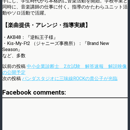
手にし、学生時代から本格的に音楽活動を開始。学校卒業と
同時に、音楽講師の仕事に付く。指導のかたわらユニット活
動やソロ活動で活躍。
【楽曲提供・アレンジ・指導実績】
・AKB48：『逆転王子様』
・Kis-My-Ft2 （ジャニーズ事務所）：『Brand New
Season』
など、多数
以前の投稿
中小企業診断士 2次試験 解答速報 解説映像
の公開予定
次の投稿
パンダスタジオに三味線ROCKの貴公子が光臨
Facebook comments: