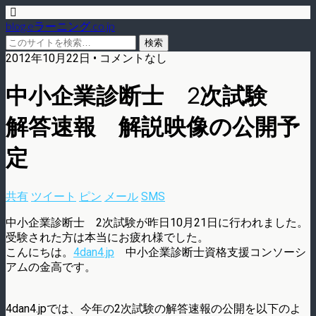
blog.eラーニング.co.jp
2012年10月22日 • コメントなし
中小企業診断士 2次試験
解答速報 解説映像の公開予
定
共有
ツイート
ピン
メール
SMS
中小企業診断士 2次試験が昨日10月21日に行われました。
受験された方は本当にお疲れ様でした。
こんにちは。
4dan4.jp
中小企業診断士資格支援コンソーシ
アムの金高です。
4dan4.jpでは、今年の2次試験の解答速報の公開を以下のよ