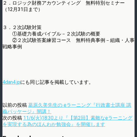
２．ロジック財務アカウンティング 無料特別セミナー
（12月31日まで）
３．２次試験対策
①基礎力養成バイブル－２次試験の概要
②２次試験答案練習コース 無料特典事例－組織・人事
戦略事例
4dan4.jp
にも同じ記事を掲載しています。
以前の投稿
葛原久美先生の eラーニング『行政書士講座 講
義パッケージ』開講！
次の投稿
11/6(火)18:30より『【第2回】素敵なeラーニング
を実現する為のほんわか勉強会』を開催します