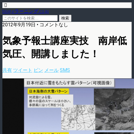
blog.eラーニング.co.jp
2012年9月19日 • コメントなし
気象予報士講座実技 南岸低
気圧、開講しました！
共有
ツイート
ピン
メール
SMS