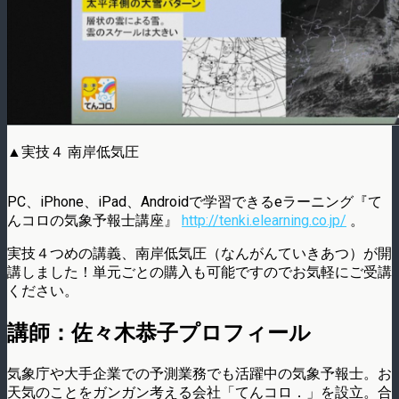
▲実技４ 南岸低気圧
PC、iPhone、iPad、Androidで学習できるeラーニング『て
んコロの気象予報士講座』
http://tenki.elearning.co.jp/
。
実技４つめの講義、南岸低気圧（なんがんていきあつ）が開
講しました！単元ごとの購入も可能ですのでお気軽にご受講
ください。
講師：佐々木恭子プロフィール
気象庁や大手企業での予測業務でも活躍中の気象予報士。お
天気のことをガンガン考える会社「てんコロ．」を設立。合