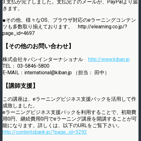
3.支払が完了しました。支払完了のメールが、PayPalより届
きます。
■その他、様々なOS、ブラウザ対応のeラーニングコンテン
ツも多数取り揃えております。 http://elearning.co.jp/?
page_id=4697
【その他のお問い合わせ】
株式会社キバンインターナショナル
http://www.kiban.jp
TEL： 03-5846-5800
E-MAIL：international@kiban.jp （担当： 田中）
【講師支援】
この講座は、eラーニングビジネス支援パックを活用して作
成致しました。
eラーニングビジネス支援パックを利用することで、初期費
用0円、継続費用0円でeラーニング講座を開講することが可
能になります。詳しくは、以下のURLをご覧下さい。
http://contentsbank.jp/?page_id=5292