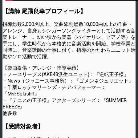
【講師 尾飛良幸プロフィール】
指導総数2,000名以上、楽曲添削総数10,000曲以上の作曲・
アレンジ、自身もシンガーソングライターとして活動する音
楽トレーナー。幼い頃から楽器（バイオリン、ピアノ等）を
手にし、学生時代から本格的に音楽活動を開始。学校卒業と
同時に、音楽講師の仕事に付く。指導のかたわらユニット活
動やソロ活動で活躍。
【楽曲提供・アレンジ・指導実績】
・ノースリーブス(AKB48派生ユニット)：『逆転王子様』
・News（ジャニーズ事務所）：『ゴメンネジュリエット』
・千葉ロッテマリーンズ・チアパフォーマー：
『M☆Splash!!』
・『テニスの王子様』アクターズシリーズ：『SUMMER
BREEZE』
他多数
【受講対象者】