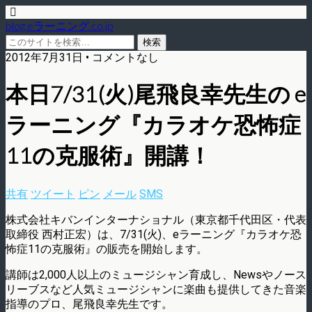
blog.eラーニング.co.jp
2012年7月31日 • コメントなし
本日7/31(火)尾飛良幸先生の e
ラーニング『カラオケ恐怖症
11の克服術』開講！
共有
ツイート
ピン
メール
SMS
株式会社キバンインターナショナル（東京都千代田区・代表
取締役 西村正宏）は、7/31(火)、eラーニング『カラオケ恐
怖症11の克服術』の販売を開始します。
講師は2,000人以上のミュージシャン育成し、Newsやノース
リーブスなど人気ミュージシャンに楽曲も提供してきた音楽
指導のプロ、尾飛良幸先生です。