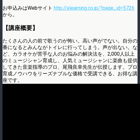
お申込みはWebサイト
http://elearning.co.jp/?page_id=5726
から。
【講座概要】
たくさんの人の前で歌うのが怖い。高い声がでない。自分の
番になるとみんながトイレに行ってしまう。声が出ない。な
ど、カラオケが苦手な人のお悩みの解決法を、2,000人以上
のミュージシャン育成し、人気ミュージシャンに楽曲も提供
してきた音楽指導のプロ、尾飛良幸先生が伝授します。プロ
育成ノウハウをリーズナブルな価格で受講できる、お得な講
座です。