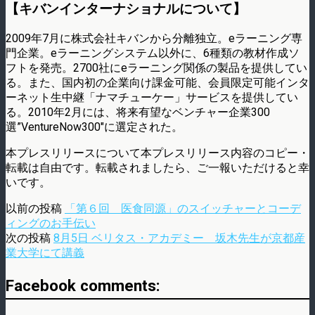
【キバンインターナショナルについて】
2009年7月に株式会社キバンから分離独立。eラーニング専
門企業。eラーニングシステム以外に、6種類の教材作成ソ
フトを発売。2700社にeラーニング関係の製品を提供してい
る。また、国内初の企業向け課金可能、会員限定可能インタ
ーネット生中継「ナマチューケー」サービスを提供してい
る。2010年2月には、将来有望なベンチャー企業300
選”VentureNow300″に選定された。
本プレスリリースについて本プレスリリース内容のコピー・
転載は自由です。転載されましたら、ご一報いただけると幸
いです。
以前の投稿
「第６回 医食同源」のスイッチャーとコーデ
ィングのお手伝い
次の投稿
8月5日 ベリタス・アカデミー 坂木先生が京都産
業大学にて講義
Facebook comments: