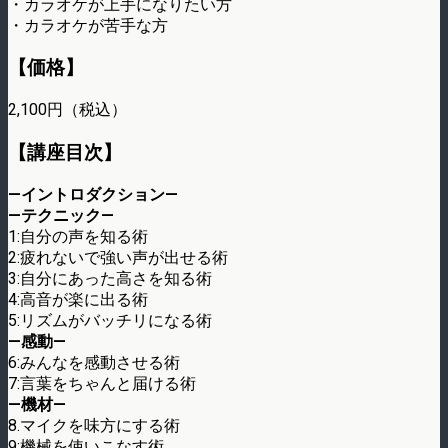
・カラオケが上手になりたい方
・カラオケが苦手な方
【価格】
2,100円（税込）
【講座目次】
—イントロダクション—
—テクニック—
1:自分の声を知る術
2:疲れないで強い声が出せる術
3:自分にあった高さを知る術
4:高音が楽に出る術
5:リズムがバッチリになる術
—感動—
6:みんなを感動させる術
7:言葉をちゃんと届ける術
—機材—
8.マイクを味方にする術
9:機械を使いこなす術