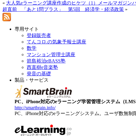
«
大人気eラーニング講座作成のヒケツ（1）メールマガジン
超直前 「あと1問プラス」 第5回 経済学・経済政策
»
専用サイト
登録販売者
てんコロ.の気象予報士講座
数学
マンション管理士講座
箭島裕治eBASS塾
西直樹e音楽塾
発音の基礎
製品・サービス
PC、iPhone対応のeラーニング学習管理システム（LMS）【
http://smartbrain.info/
PC、iPhone対応のeラーニングシステム。ユーザ数無