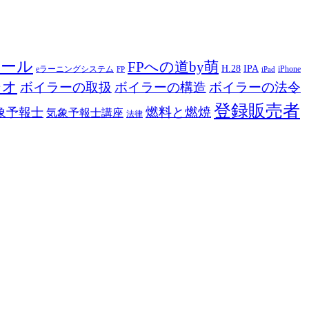
ツール
FPへの道by萌
H.28
IPA
eラーニングシステム
iPhone
FP
iPad
ジオ
ボイラーの取扱
ボイラーの構造
ボイラーの法令
登録販売者
燃料と燃焼
象予報士
気象予報士講座
法律