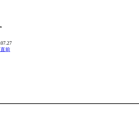
す
.07.27
超直前