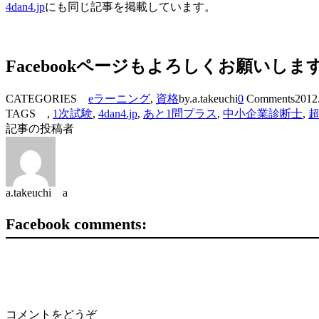
4dan4.jp
にも同じ記事を掲載しています。
Facebookページもよろしくお願いしま
CATEGORIES
eラーニング
,
資格
by.a.takeuchi
0
Comments
2012
TAGS ,
1次試験
,
4dan4.jp
,
あと1問プラス
,
中小企業診断士
,
記事の投稿者
a.takeuchi a
Facebook comments:
コメントをどうぞ