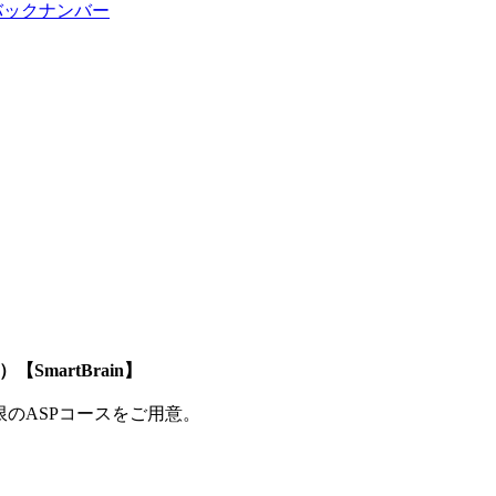
バックナンバー
SmartBrain】
制限のASPコースをご用意。