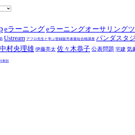
p
eラーニング
eラーニングオーサリング
Ustream
パンダスタ
in
アフロ先生と学ぶ登録販売者最短合格講座
中村央理雄
佐々木恭子
公表問題
伊藤亮太
気
宅建
村孝則