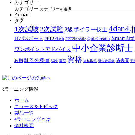
カテゴリー
カテゴリー
Amazon
タグ
4dan4.j
1次試験
2次試験
2級ボイラー技士
SmartBra
ITパスポート
PPT2Flash
QuizCreator
PPT2Mobile
中小企業診断士
ワンポイントアドバイス
資格
証券外務員
過去問
秋期
講座
試験
資格取得
運行管理者
野
eラーニング情報
ホーム
ニュース＆トピック
製品一覧
eラーニングとは
会社概要