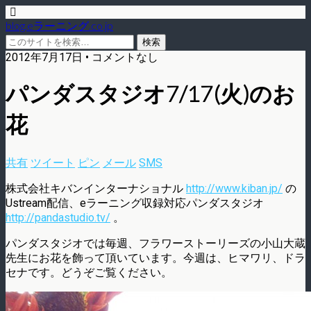
blog.eラーニング.co.jp
2012年7月17日 • コメントなし
パンダスタジオ7/17(火)のお
花
共有
ツイート
ピン
メール
SMS
株式会社キバンインターナショナル
http://www.kiban.jp/
の
Ustream配信、eラーニング収録対応パンダスタジオ
http://pandastudio.tv/
。
パンダスタジオでは毎週、フラワーストーリーズの小山大蔵
先生にお花を飾って頂いています。今週は、ヒマワリ、ドラ
セナです。どうぞご覧ください。