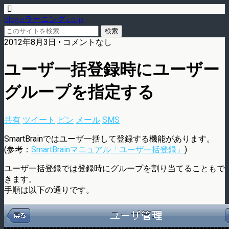
blog.eラーニング.co.jp
2012年8月3日 • コメントなし
ユーザ一括登録時にユーザー
グループを指定する
共有
ツイート
ピン
メール
SMS
SmartBrainではユーザ一括して登録する機能があります。
(参考：
SmartBrainマニュアル「ユーザ一括登録」
)
ユーザ一括登録では登録時にグループを割り当てることもで
きます。
手順は以下の通りです。