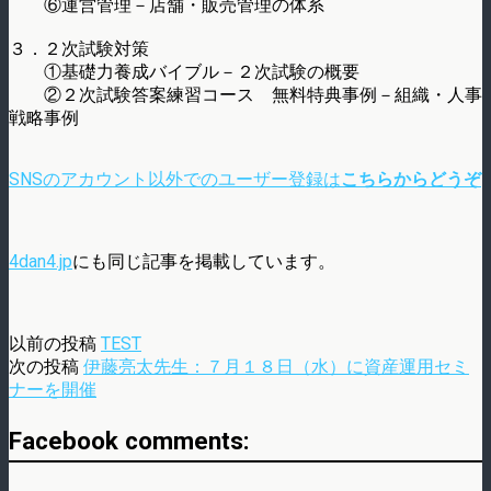
⑥運営管理－店舗・販売管理の体系
３．２次試験対策
①基礎力養成バイブル－２次試験の概要
②２次試験答案練習コース 無料特典事例－組織・人事
戦略事例
SNSのアカウント以外でのユーザー登録は
こちらからどうぞ
4dan4.jp
にも同じ記事を掲載しています。
以前の投稿
TEST
次の投稿
伊藤亮太先生：７月１８日（水）に資産運用セミ
ナーを開催
Facebook comments: