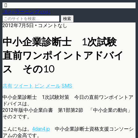
blog.eラーニング.co.jp
2012年7月5日 • コメントなし
中小企業診断士 1次試験
直前ワンポイントアドバイ
ス その10
共有
ツイート
ピン
メール
SMS
中小企業診断士 1次試験対策 今日の直前ワンポイントア
ドバイスは、
2012年版中小企業白書 第1部第2節 「中小企業の動向」
その２です。
こんにちは。
4dan4.jp
中小企業診断士資格支援コンソーシ
アムの金高です。