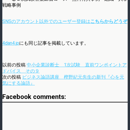
戦略事例
SNSのアカウント以外でのユーザー登録は
こちらからどうぞ
4dan4.jp
にも同じ記事を掲載しています。
以前の投稿
中小企業診断士 1次試験 直前ワンポイントア
ドバイス その９
次の投稿
ビジネス論語講座 樫野紀元先生の新刊『心を元
気にする論語』
Facebook comments: