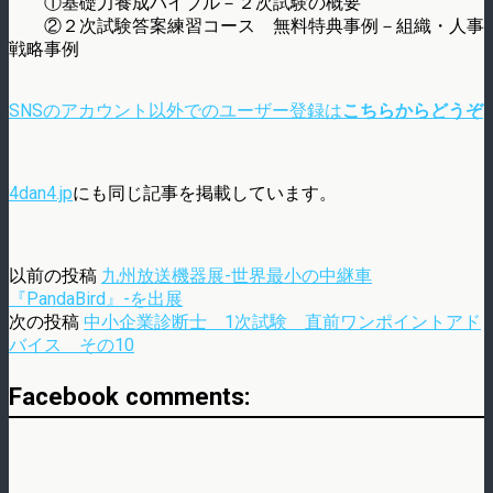
①基礎力養成バイブル－２次試験の概要
②２次試験答案練習コース 無料特典事例－組織・人事
戦略事例
SNSのアカウント以外でのユーザー登録は
こちらからどうぞ
4dan4.jp
にも同じ記事を掲載しています。
以前の投稿
九州放送機器展-世界最小の中継車
『PandaBird』-を出展
次の投稿
中小企業診断士 1次試験 直前ワンポイントアド
バイス その10
Facebook comments: