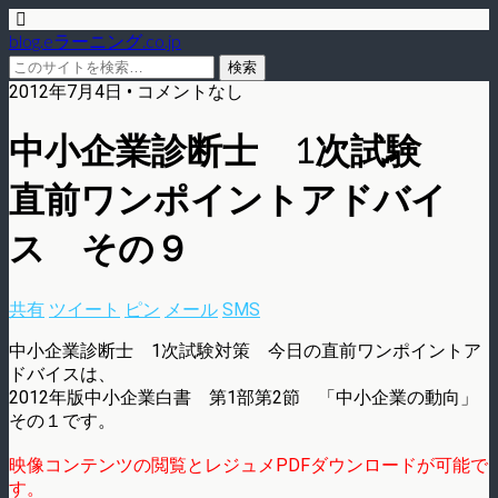
blog.eラーニング.co.jp
2012年7月4日 • コメントなし
中小企業診断士 1次試験
直前ワンポイントアドバイ
ス その９
共有
ツイート
ピン
メール
SMS
中小企業診断士 1次試験対策 今日の直前ワンポイントア
ドバイスは、
2012年版中小企業白書 第1部第2節 「中小企業の動向」
その１です。
映像コンテンツの閲覧とレジュメPDFダウンロードが可能で
す。