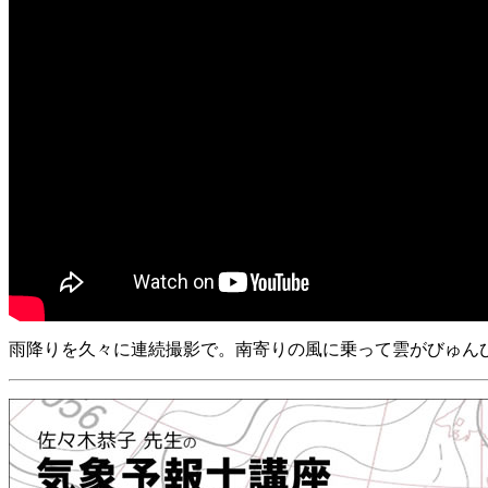
雨降りを久々に連続撮影で。南寄りの風に乗って雲がびゅん