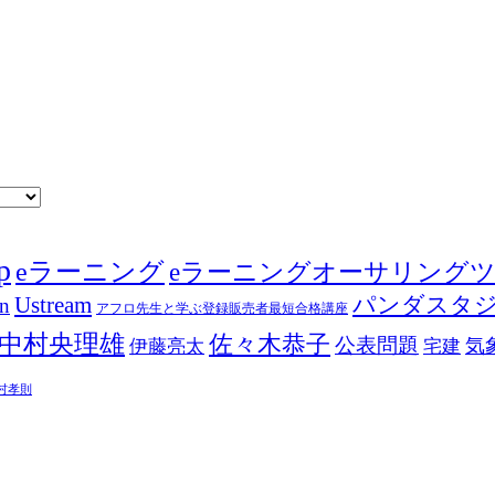
p
eラーニング
eラーニングオーサリング
Ustream
パンダスタ
in
アフロ先生と学ぶ登録販売者最短合格講座
中村央理雄
佐々木恭子
公表問題
伊藤亮太
気
宅建
村孝則