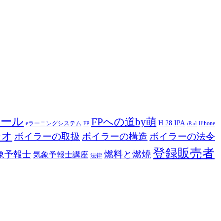
ツール
FPへの道by萌
H.28
IPA
eラーニングシステム
iPhone
FP
iPad
ジオ
ボイラーの取扱
ボイラーの構造
ボイラーの法令
登録販売者
燃料と燃焼
象予報士
気象予報士講座
法律