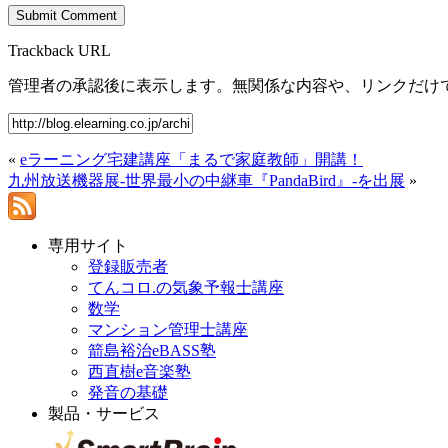
Trackback URL
管理者の承認後に表示します。無関係な内容や、リンクだけ
«
eラーニング宅建講座「まるで家庭教師」開講！
九州放送機器展-世界最小の中継車『PandaBird』-を出展
»
専用サイト
登録販売者
てんコロ.の気象予報士講座
数学
マンション管理士講座
箭島裕治eBASS塾
西直樹e音楽塾
発音の基礎
製品・サービス