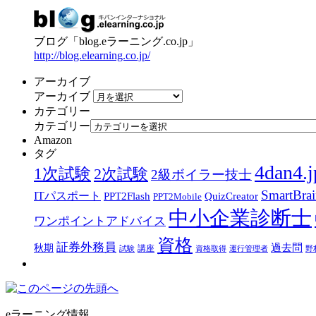
ブログ「blog.eラーニング.co.jp」
http://blog.elearning.co.jp/
アーカイブ
アーカイブ
カテゴリー
カテゴリー
Amazon
タグ
4dan4.j
1次試験
2次試験
2級ボイラー技士
SmartBra
ITパスポート
PPT2Flash
QuizCreator
PPT2Mobile
中小企業診断士
ワンポイントアドバイス
資格
証券外務員
過去問
秋期
講座
試験
資格取得
運行管理者
野
eラーニング情報