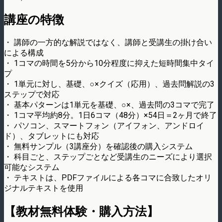
講座の特徴
・ 講師の一方的な解説ではなく、講師と受講生の掛け合い
による構成
・ 1コマの時間を5分から10分程度に抑えた短時間集中タイ
プ
・ 1単元に対し、基礎、○×クイズ（応用）、過去問解説の3
ステップで対応
・ 基本パターンは1単元を基礎、○×、過去問の3コマで完了
・ 1コマ平均約8分。1日6コマ（48分）×54日＝2ヶ月で終了
・ パソコン、スマートフォン（アイフォン、アンドロイ
ド）、タブレットにも対応
・ 無料サンプル（3講座分）を確認後の購入システム
・ 科目ごと、ステップごとなど受講生のニーズにより選択
可能なシステム
・ テキストは、PDFファイルによる各コマに合致したオリ
ジナルテキストを使用
【教材無料体験・購入方法】