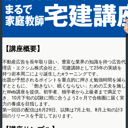
【講座概要】
不動産広告を長年取り扱い、豊富な業界の知識を持つ広告代
理店・エクシム株式会社と、宅建講師として25年の実績を
持つ岩本周二により誕生したeラーニングです。
出題が予想されるポイントを重点的に押さえ勉強時間を減ら
すとともに、「飽きない、眠くならない」ための工夫を施し
たWeb講座を提供。初学者、独学者から上級者まで満足で
き、10月下旬の試験に間に合うよう2ヶ月で合格圏に届く実
力の養成を目指します。
第一回目の配信は6月29日、以降は7月上旬、8月上旬の計3
回のリリースを予定しております。