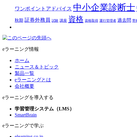
中小企業診断士
ワンポイントアドバイス
資格
証券外務員
過去問
秋期
講座
試験
資格取得
運行管理者
野
eラーニング情報
ホーム
ニュース＆トピック
製品一覧
eラーニングとは
会社概要
eラーニングを導入する
学習管理システム（LMS）
SmartBrain
eラーニングで学ぶ
elearning.co.jp