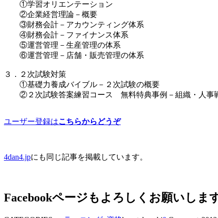
①学習オリエンテーション
②企業経営理論－概要
③財務会計－アカウンティング体系
④財務会計－ファイナンス体系
⑤運営管理－生産管理の体系
⑥運営管理－店舗・販売管理の体系
３．２次試験対策
①基礎力養成バイブル－２次試験の概要
②２次試験答案練習コース 無料特典事例－組織・人事
ユーザー登録は
こちらからどうぞ
4dan4.jp
にも同じ記事を掲載しています。
Facebookページもよろしくお願いしま