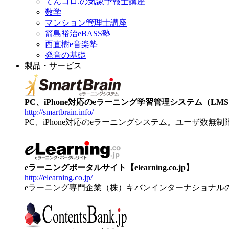
てんコロ.の気象予報士講座
数学
マンション管理士講座
箭島裕治eBASS塾
西直樹e音楽塾
発音の基礎
製品・サービス
PC、iPhone対応のeラーニング学習管理システム（LMS）【
http://smartbrain.info/
PC、iPhone対応のeラーニングシステム。ユーザ数無
eラーニングポータルサイト【elearning.co.jp】
http://elearning.co.jp/
eラーニング専門企業（株）キバンインターナショナル