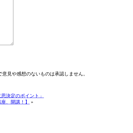
で意見や感想のないものは承認しません。
意思決定のポイント」
講座、開講！】
»