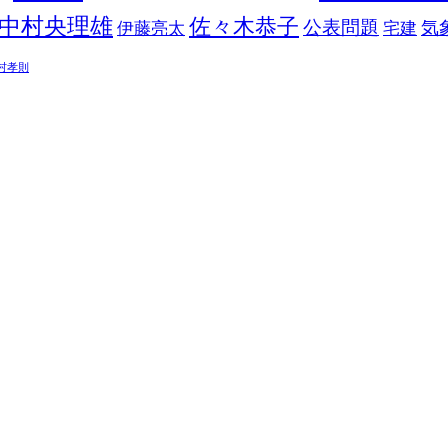
中村央理雄
佐々木恭子
公表問題
伊藤亮太
気
宅建
村孝則