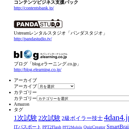
コンテンツビジネス支援パック
http://contentsbank.jp/
Ustreamレンタルスタジオ「パンダスタジオ」
http://pandastudio.tv/
ブログ「blog.eラーニング.co.jp」
http://blog.elearning.co.jp/
アーカイブ
アーカイブ
カテゴリー
カテゴリー
Amazon
タグ
4dan4.j
1次試験
2次試験
2級ボイラー技士
SmartBra
ITパスポート
PPT2Flash
QuizCreator
PPT2Mobile