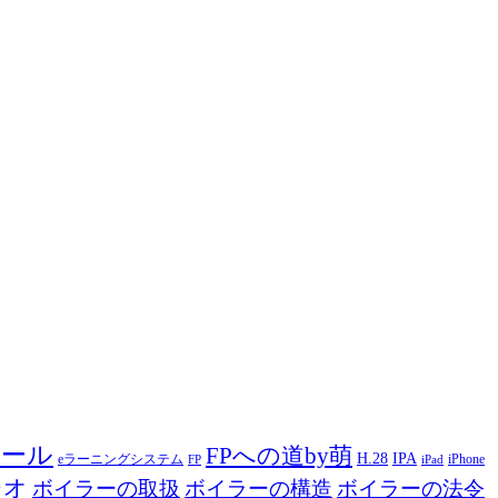
ツール
FPへの道by萌
H.28
IPA
eラーニングシステム
iPhone
FP
iPad
ジオ
ボイラーの取扱
ボイラーの構造
ボイラーの法令