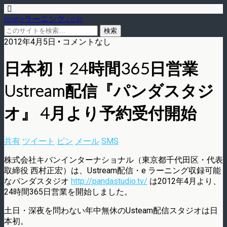
blog.eラーニング.co.jp
2012年4月5日 • コメントなし
日本初！24時間365日営業
Ustream配信『パンダスタジ
オ』 4月より予約受付開始
共有
ツイート
ピン
メール
SMS
株式会社キバンインターナショナル（東京都千代田区・代表
取締役 西村正宏）は、Ustream配信・e ラーニング収録可能
なパンダスタジオ
http://pandastudio.tv/
は2012年4月より、
24時間365日営業を開始しました。
土日・深夜を問わない年中無休のUsteam配信スタジオは日
本初。