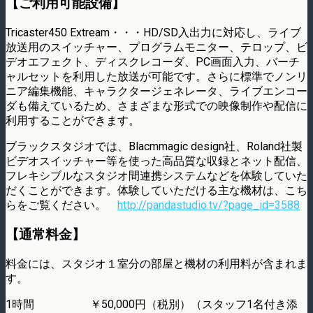
【ご利用可能設備】
Tricaster450 Extream・・・HD/SD入出力に対応し、ライブ
放送用のスイッチャー、プログラムモニター、テロップ、ビ
デオエフェクト、ディスクレコーダ、PC画面入力、バーチ
ャルセットを利用した放送が可能です。さらに標準でノンリ
ニア編集機能、キャラクタージェネレータ、ライブエンコー
ダも備えているため、さまざまな形式での映像制作や配信に
利用することができます。
ブラックスタジオでは、Blacmmagic design社、Roland社製
ビデオスイッチャー等を使った高品質な収録とネット配信、
フレキシブルなスタジオ間連携システムなどを体験していた
だくことができます。体験していただける主な機材は、こち
らをご覧ください。
http://pandastudio.tv/?page_id=3588
【通常料金】
料金には、スタジオ１室分の部屋と機材の利用料が含まれま
す。
1時間 ￥50,000円（税別）（スタッフ1名付き添