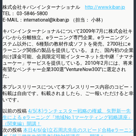
株式会社キバンインターナショナル
http://www.kiban.jp
TEL： 03-5846-5800
E-MAIL：international@kiban.jp （担当： 小林）
キバンインターナショナルについて2009年7月に株式会社キ
バンから分離独立。eラーニング専門企業。eラーニングシ
ステム以外に、6種類の教材作成ソフトを発売。2700社にe
ラーニング関係の製品を提供している。また、国内初の企業
向け課金可能、会員限定可能インターネット生中継「ナマチ
ューケー」サービスを提供している。2010年2月には、将来
有望なベンチャー企業300選”VentureNow300″に選定され
た。
本プレスリリースについて本プレスリリース内容のコピー・
転載は自由です。転載されましたら、ご一報いただけると幸
いです。
以前の投稿
4/5(木)ランチェスター戦略の権威、矢野新一先
生による eラーニング『地域No.1マーケティング戦略講座』
（関東編）開講！
次の投稿
本日4/6(金)立石周志先生のスピード合格eラーニン