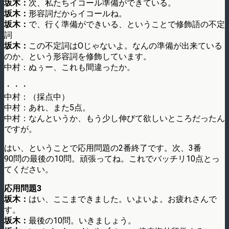
坂木：
次、私たちイコール準備ができている。
坂木：
形容詞だからイコールね。
坂木：
で、行く準備ができいる、ということで修飾語の不定
詞
坂木：
この不定詞はOじゃないよ。なんの準備が出来ている
のか、という形容詞を修飾しています。
中村：ぬぅー、これも間違ったか。
・・・
中村：（採点中）
中村：あれ、また5点。
中村：なんというか、もう少し伸びて欲しいところだったん
ですが。
はい、ということで応用問題の2番終了です。次、3番
90問の最後の10問。頑張ってね。これでバッチリ10点とっ
てください。
応用問題3
坂木：
はい、ここまできました。いよいよ。お疲れさんで
す。
坂木：
最後の10問。いきましょう。