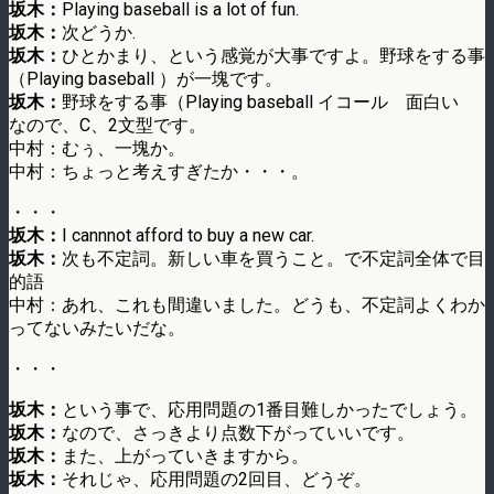
坂木：
Playing baseball is a lot of fun.
坂木：
次どうか.
坂木：
ひとかまり、という感覚が大事ですよ。野球をする事
（Playing baseball ）が一塊です。
坂木：
野球をする事（Playing baseball イコール 面白い
なので、C、2文型です。
中村：むぅ、一塊か。
中村：ちょっと考えすぎたか・・・。
・・・
坂木：
I cannnot afford to buy a new car.
坂木：
次も不定詞。新しい車を買うこと。で不定詞全体で目
的語
中村：あれ、これも間違いました。どうも、不定詞よくわか
ってないみたいだな。
・・・
坂木：
という事で、応用問題の1番目難しかったでしょう。
坂木：
なので、さっきより点数下がっていいです。
坂木：
また、上がっていきますから。
坂木：
それじゃ、応用問題の2回目、どうぞ。