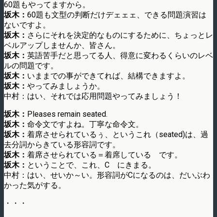
60題もやってますから。
坂木：
60題も文型の判断だけデェェェ、できる問題演習は
ないですよ。
坂木：
さらにそれを決定的なものにするために、ちょっとレ
ベルアップしませんか、皆さん。
坂木：
英語苦手だと思ってる人、得意に変わるくらいのレベ
ルの問題です。
坂木：
いままでの事ができてれば、結構できますよ。
坂木：
やってみましょうか。
中村：はい、それでは応用問題やってみましょう！
坂木：
Pleases remain seated.
坂木：
命令文ですよね。丁寧な命令文。
坂木：
着席させられているぅ、というこれ（seated)は、過
去分詞からきている形容詞です。
坂木：
着席させられている＝着席している です。
坂木：
ということで、これ、C にきまる。
中村：はい、せいか～い。形容詞がCになるのは、だいぶわ
かった気がする。
・・・