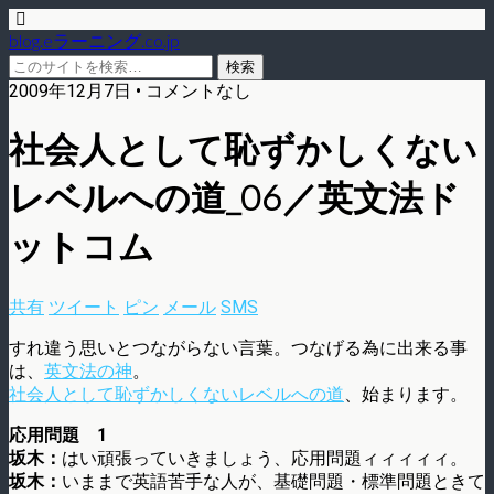
blog.eラーニング.co.jp
2009年12月7日 • コメントなし
社会人として恥ずかしくない
レベルへの道_06／英文法ド
ットコム
共有
ツイート
ピン
メール
SMS
すれ違う思いとつながらない言葉。つなげる為に出来る事
は、
英文法の神
。
社会人として恥ずかしくないレベルへの道
、始まります。
応用問題 1
坂木：
はい頑張っていきましょう、応用問題ィィィィィ。
坂木：
いままで英語苦手な人が、基礎問題・標準問題ときて