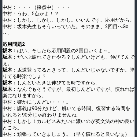
中村：・・・（採点中）・・・
中村：うわ、5点かよ！？
中村：しかし、しかし、しかし。いいんです。応用だから。
中村：坂木先生もそういっていた。そのまま、2回目へGo
～。
応用問題2
坂木：
はい、そしたら応用問題の2回目いくよ～。
坂木：
だいぶ疲れてきたやろ？しんどいけども、伸びてんで
ぇ。
坂木：
坂道登ってるときって、しんどいじゃないですか。降
りてる時楽でしょ？
坂木：
しんどいときは伸びてる時ですから。
坂木：
なんでもそうですが、最初しんどいですが、慣れれば
楽になりますから。
中村：確かにしんどい・・・。
中村：講義は90分だけど、解いてる時間、復習する時間を
いれると90分じゃ終わりませんね。
中村：しかし！カルピスみたいに濃いのが英文法の神の良い
ところ。
中村：頑張っていきましょう。（早く慣れると良いなぁ）