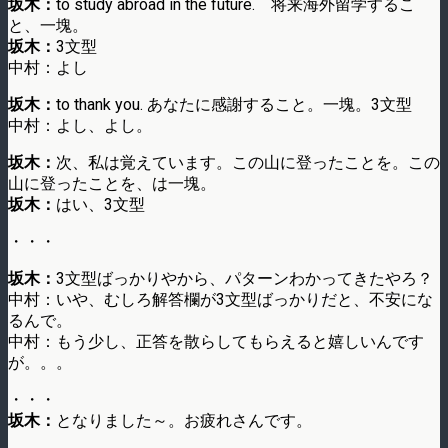
坂木：
to study abroad in the future. 将来海外留学するこ
と、一塊。
坂木：
3文型
中村：よし
坂木：
to thank you. あなたに感謝すること。一塊。3文型
中村：よし、よし。
坂木：
次、私は覚えています。この山に登ったことを。この
山に登ったことを、は一塊。
坂木：
はい、3文型
・・・
坂木：
3文型ばっかりやから、パターンわかってきたやろ？
中村：いや、むしろ解答欄が3文型ばっかりだと、不安にな
るんで。
中村：もう少し、正答を散らしてもらえると嬉しいんです
が。。。
・・・
坂木：
となりました～。お疲れさんです。