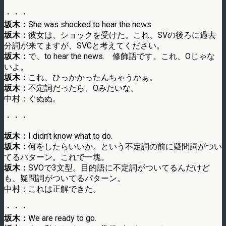
・・・
坂木：
She was shocked to hear the news.
坂木：
彼女は、ショックを受けた。これ、SVの後ろに過去
分詞が来てますが、SVCと考えてください。
坂木：
で、to hear the news. 修飾語です。これ、Oじゃな
いよ。
坂木：
これ、ひっかかったんちゃうかぁ。
坂木：
不定詞だったら、Oみたいな。
中村：ぐぬぬ。
・・・
坂木：
I didn’t know what to do.
坂木：
何をしたらいいか。という不定詞の前に疑問詞がつい
てるパターン。これで一塊。
坂木：
SVOで3文型。目的語に不定詞がついてるんだけど
も、疑問詞がついてるパターン。
中村：これは正解できた。
・・・
坂木：
We are ready to go.